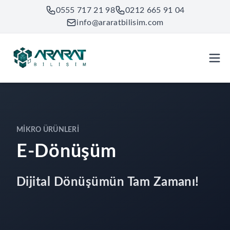
0555 717 21 98
0212 665 91 04
info@araratbilisim.com
MIKRO ÜRÜNLERI
E-Dönüşüm
Dijital Dönüşümün Tam Zamanı!