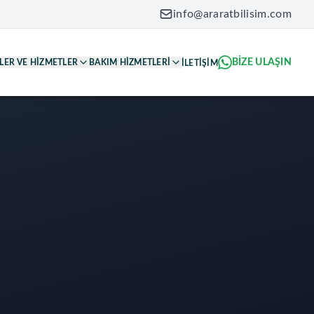
info@araratbilisim.com
BIZE ULAŞIN
LER VE HIZMETLER
BAKIM HIZMETLERI
İLETIŞIM